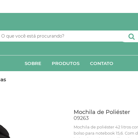
SOBRE
PRODUTOS
CONTATO
as
Mochila de Poliéster
09263
Mochila de poliéster 42 litros 
bolso para notebook 15,6. Com di