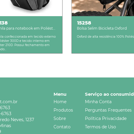
138
15258
ila para notebook em Poliéster
Bolsa Selim Bicicleta Oxford
D
la confeccionada em tecido externo
Oxford de alta resistência 100% Poliés
liéster 300D e tecido interno em
ster 210D. Possui fechamento em
do...
Menu
Serviço ao consumid
t.com.br
Home
Minha Conta
-6763
Produtos
Perguntas Frequentes
5-6763
Sobre
Política Privacidade
credo Neves,
1237
Minas
Contato
Termos de Uso
9