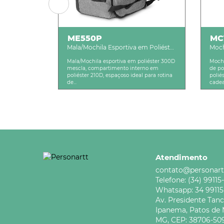
ME550P
MC
L
Mala/Mochila Esportiva em Poliéster
Moch
300D
300
Mala/Mochila esportiva em poliéster 300D
Mochi
mescla, compartimento interno em
de po
poliéster 210D, espaçoso ideal para rotina
polié
de...
cadea
Atendimento
contato@personart
Telefone:
(34) 99115
Whatsapp:
34 9911
Av. Presidente Tan
Ipanema,
Patos de 
MG,
CEP: 38706-50