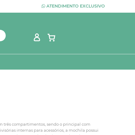
ATENDIMENTO EXCLUSIVO
com três compartimentos, sendo o principal com
visórias internas para acessórios, a mochila possui