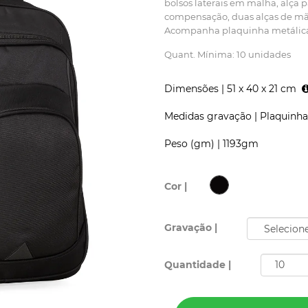
bolsos laterais em malha, alça 
compensação, duas alças de mã
Acompanha plaquinha metálic
Quant. Mínima: 10 unidades
Dimensões |
51 x 40 x 21 cm
Medidas gravação |
Plaquinha
Peso (gm) |
1193gm
Cor |
Gravação |
Quantidade |