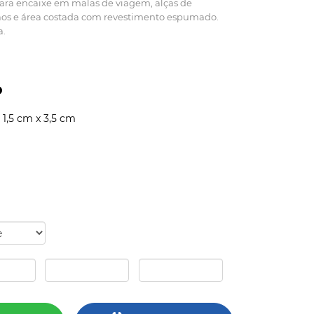
para encaixe em malas de viagem, alças de
os e área costada com revestimento espumado.
a.
 1,5 cm x 3,5 cm