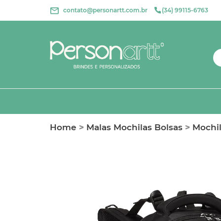
contato@personartt.com.br
(34) 99115-6763
Home
>
Malas Mochilas Bolsas
>
Mochil