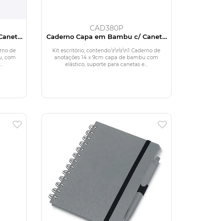
CAD380P
Caneta
Caderno Capa em Bambu c/ Caneta
(14x09cm)
erno de
Kit escritório, contendo:\r\n\r\n1 Caderno de
u, com
anotações 14 x 9cm capa de bambu com
..
elástico, suporte para canetas e...