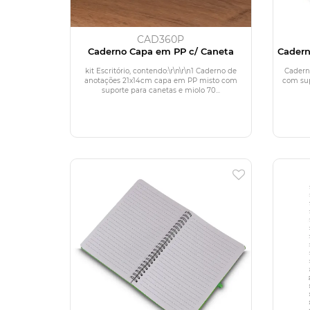
CAD360P
Caderno Capa em PP c/ Caneta
Cadern
kit Escritório, contendo:\r\n\r\n1 Caderno de
Cadern
anotações 21x14cm capa em PP misto com
com sup
suporte para canetas e miolo 70...