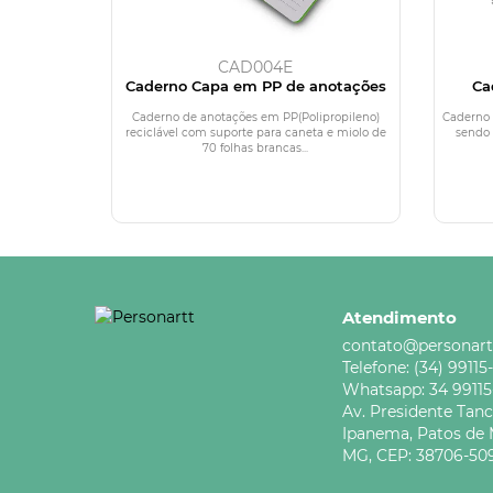
CAD004E
Caderno Capa em PP de anotações
Ca
Caderno de anotações em PP(Polipropileno)
Caderno 
reciclável com suporte para caneta e miolo de
sendo 
70 folhas brancas...
Atendimento
contato@personart
Telefone:
(34) 99115
Whatsapp:
34 9911
Av. Presidente Tan
Ipanema,
Patos de 
MG,
CEP: 38706-50