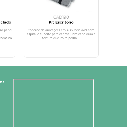
CAD190
iclado
Kit Escritório
em papel
Caderno de anotações em ABS reciclável com
aspiral e suporte para caneta. Com capa dura e
adas na...
textura que imita pedra ,...
or