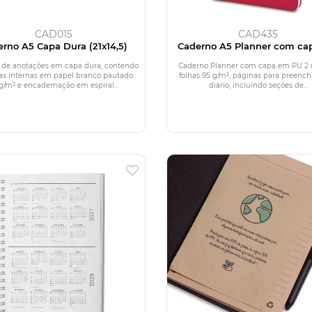
CAD015
CAD435
rno A5 Capa Dura (21x14,5)
Caderno A5 Planner com ca
PU
 de anotações em capa dura, contendo
Caderno Planner com capa em PU 2
has internas em papel branco pautado
folhas 95 g/m², páginas para preenc
g/m² e encadernação em espiral...
diário, incluindo seções de...