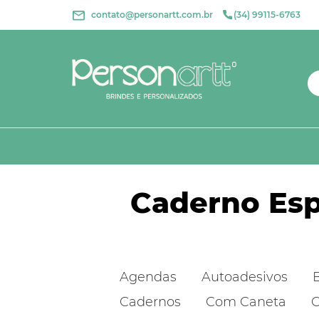
contato@personartt.com.br
(34) 99115-6763
Caderno Esp
Agendas
Autoadesivos
Cadernos
Com Caneta
C