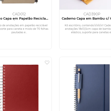
CAD012
CAD390P
o Capa em Papelão Reciclado
Caderno Capa em Bambu c/ 
c/ Caneta
(18x13cm)
o de anotações em papelão reciclável
Kit escritório, contendo:\r\n\r\n1 Cad
orte para caneta e miolo de 70 folhas
anotações 18x13,5cm capa de bamb
pautadas e...
elástico, suporte para canetas e.