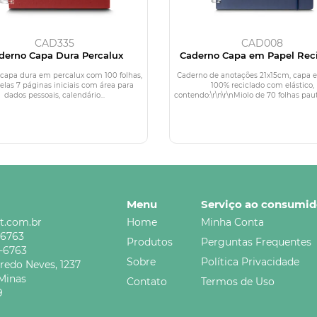
CAD335
CAD008
derno Capa Dura Percalux
Caderno Capa em Papel Rec
capa dura em percalux com 100 folhas,
Caderno de anotações 21x15cm, capa 
elas 7 páginas iniciais com área para
100% reciclado com elástico,
dados pessoais, calendário...
contendo:\r\n\r\nMiolo de 70 folhas paut
Menu
Serviço ao consumid
t.com.br
Home
Minha Conta
-6763
Produtos
Perguntas Frequentes
5-6763
Sobre
Política Privacidade
credo Neves,
1237
Minas
Contato
Termos de Uso
9