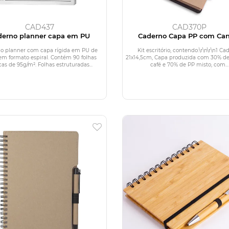
CAD437
CAD370P
derno planner capa em PU
Caderno Capa PP com Ca
o planner com capa rígida em PU de
Kit escritório, contendo:\r\n\r\n1 Ca
 formato espiral. Contém 90 folhas
21x14,5cm, Capa produzida com 30% de
as de 95g/m². Folhas estruturadas...
café e 70% de PP misto, com...