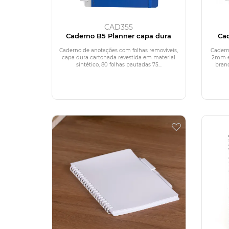
CAD355
Caderno B5 Planner capa dura
Ca
Caderno de anotações com folhas removíveis,
Cadern
capa dura cartonada revestida em material
2mm em
sintético, 80 folhas pautadas 75...
branc