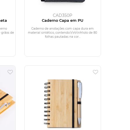
CAD350P
neta
Caderno Capa em PU
derno
Caderno de anotações com capa dura em
 grãos de
material sintético, contendo:\r\n\r\nMiolo de 80
folhas pautadas na cor...