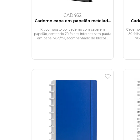
CAD462
Caderno capa em papelão reciclado
Cade
com caneta
Kit composto por caderno com capa em
Caderno
papelão, contendo 70 folhas internas sem pauta
80 fol
em papel 70g/m², acompanhado de blocos...
70