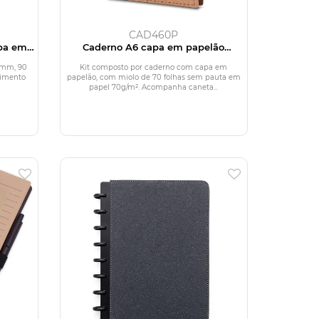
CAD460P
pa em
Caderno A6 capa em papelão
reciclado com caneta
 mm, 90
Kit composto por caderno com capa em
himento
papelão, com miolo de 70 folhas sem pauta em
papel 70g/m². Acompanha caneta...