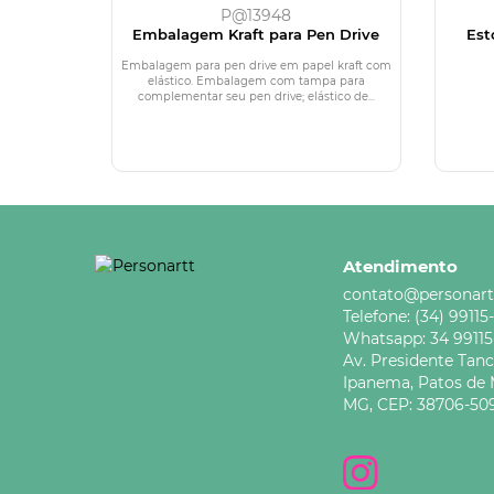
P@13948
Embalagem Kraft para Pen Drive
Est
Embalagem para pen drive em papel kraft com
elástico. Embalagem com tampa para
complementar seu pen drive; elástico de...
Atendimento
contato@personart
Telefone:
(34) 99115
Whatsapp:
34 9911
Av. Presidente Tan
Ipanema,
Patos de 
MG,
CEP: 38706-50