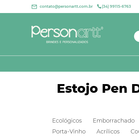
contato@personartt.com.br
(34) 99115-6763
Estojo Pen D
Ecológicos
Emborrachado
Porta-Vinho
Acrílicos
Co