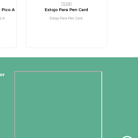
13281
e Pico A
Estojo Para Pen Card
o A.
Estojo Para Pen Card.
or