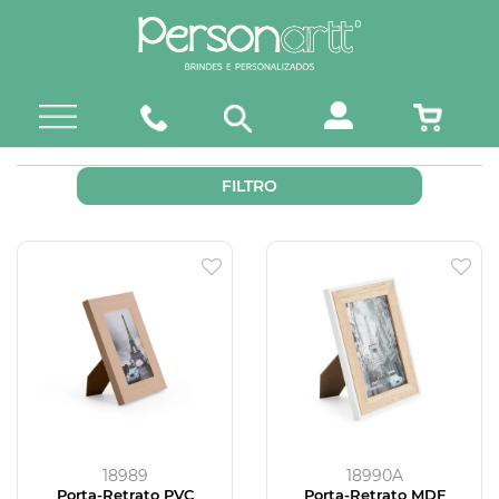
FILTRO
18989
18990A
Porta-Retrato PVC
Porta-Retrato MDF