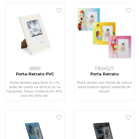
18991
P$04527
Porta-Retrato PVC
Porta Retrato
Porta-retratos para fotos 10 x 15,
Porta retrato com frente de vidro e
pode ser usado na vertical ou na
parte traseira (apoio) revestida de
horizontal. Possui moldura em PVC,
veludo.
visor em folha de...