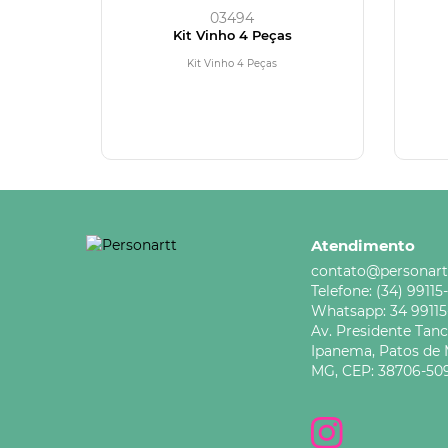
03494
Kit Vinho 4 Peças
Kit Vinho 4 Peças
Atendimento
contato@personart
Telefone:
(34) 99115
Whatsapp:
34 9911
Av. Presidente Tan
Ipanema,
Patos de 
MG,
CEP: 38706-50