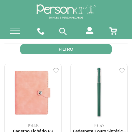
FILTRO
19148
19147
Caderno Fichário PU
Caderneta Couro Sintético