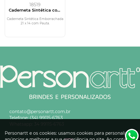
18519
Caderneta Sintética com
Fecho
Caderneta Sintética Emborrachada
21 x 14 com Pauta.
contato@personartt.com.br
Telefone:
(34) 99115-6763
Whatsapp:
34 99115-6763
Personartt e os cookies: usamos cookies para personalizar
anúncios e melhorar a sua experiência no site. Ao continuar