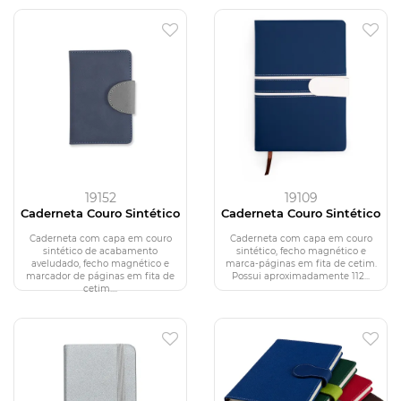
19152
19109
Caderneta Couro Sintético
Caderneta Couro Sintético
Caderneta com capa em couro
Caderneta com capa em couro
sintético de acabamento
sintético, fecho magnético e
aveludado, fecho magnético e
marca-páginas em fita de cetim.
marcador de páginas em fita de
Possui aproximadamente 112...
cetim....