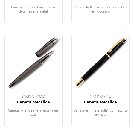
Caneta corpo de bambu com
Caneta Roller metal com detalhes
detalhes em metal.
em dourado
CM2630RP
CM1027GR
Caneta Metálica
Caneta Metálica
Caneta roller de metal escrita em
Caneta em metal roller com escrita
azul
em azul.