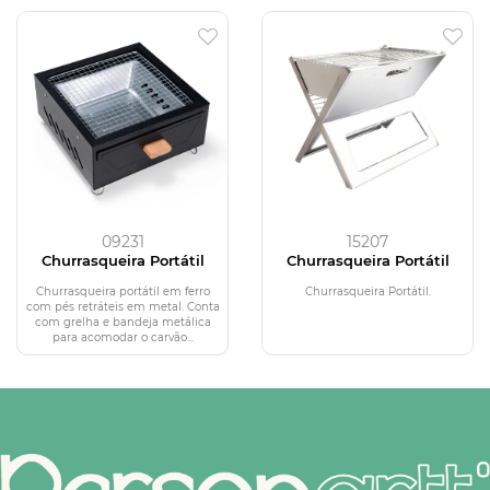
09231
15207
Churrasqueira Portátil
Churrasqueira Portátil
Churrasqueira portátil em ferro
Churrasqueira Portátil.
com pés retráteis em metal. Conta
com grelha e bandeja metálica
para acomodar o carvão...