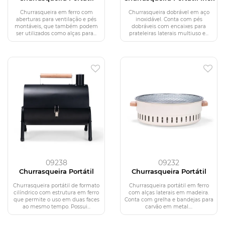
Churrasqueira em ferro com
Churrasqueira dobrável em aço
aberturas para ventilação e pés
inoxidável. Conta com pés
montáveis, que também podem
dobráveis com encaixes para
ser utilizados como alças para...
prateleiras laterais multiuso e...
09238
09232
Churrasqueira Portátil
Churrasqueira Portátil
Churrasqueira portátil de formato
Churrasqueira portátil em ferro
cilíndrico com estrutura em ferro
com alças laterais em madeira.
que permite o uso em duas faces
Conta com grelha e bandejas para
ao mesmo tempo. Possui...
carvão em metal....