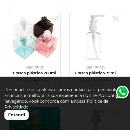
P@18571
P@18568
Frasco plástico 280ml
Frasco plástico 75ml
Frasco plástico 280ml
Frasco plástico 75ml
Personartt e os cookies: usamos cookies para personalizar
anúncios e melhorar a sua experiência no site. Ao continuar
navegando, você concorda com a nossa
Política de
Privacidade
Entendi