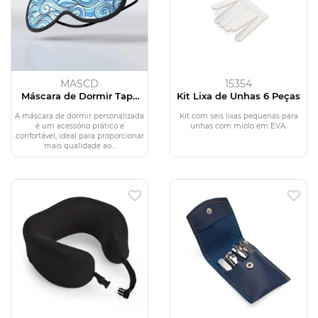
MASCD
15354
Máscara de Dormir Tapa
Kit Lixa de Unhas 6 Peças
Olho Personalizada
A máscara de dormir personalizada
Kit com seis lixas pequenas para
é um acessório prático e
unhas com miolo em EVA.
confortável, ideal para proporcionar
mais qualidade ao...