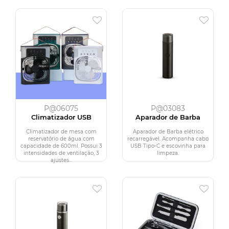
P@06075
P@03083
Climatizador USB
Aparador de Barba
Climatizador de mesa com
Aparador de Barba elétrico
reservatório de água com
recarregável. Acompanha cabo
capacidade de 600ml. Possui 3
USB Tipo-C e escovinha para
intensidades de ventilação, 3
limpeza.
ajustes...