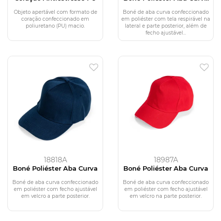
com Tela
Objeto apertável com formato de
Boné de aba curva confeccionado
coração confeccionado em
em poliéster com tela respirável na
poliuretano (PU) macio.
lateral e parte posterior, além de
fecho ajustável...
18818A
18987A
Boné Poliéster Aba Curva
Boné Poliéster Aba Curva
Boné de aba curva confeccionado
Boné de aba curva confeccionado
em poliéster com fecho ajustável
em poliéster com fecho ajustável
em velcro a parte posterior.
em velcro na parte posterior.