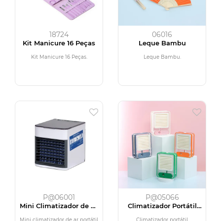
18724
06016
Kit Manicure 16 Peças
Leque Bambu
Kit Manicure 16 Peças.
Leque Bambu.
P@06001
P@05066
Mini Climatizador de Ar
Climatizador Portátil
Portátil
Recarregável
Mini climatizador de ar portátil
Climatizador portátil