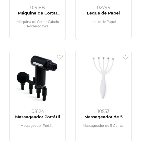
01518B
02795
Máquina de Cortar
Leque de Papel
Cabelo Recarregável
Máquina de Cortar Cabelo
Leque de Papel.
Recarregável.
08124
10533
Massageador Portátil
Massageador de 5
Garras
Massageador Portátil.
Massageador de 5 Garras.