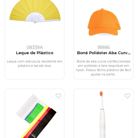
08339A
18986
Leque de Plástico
Boné Poliéster Aba Curva
com Tela
Leque com estrutura resistente em
Boné de aba curva confeccionado
plástico e tecido leve.
em poliéster e tela respirável em
nylon. Possui fecho plástico de fácil
ajuste na parte...