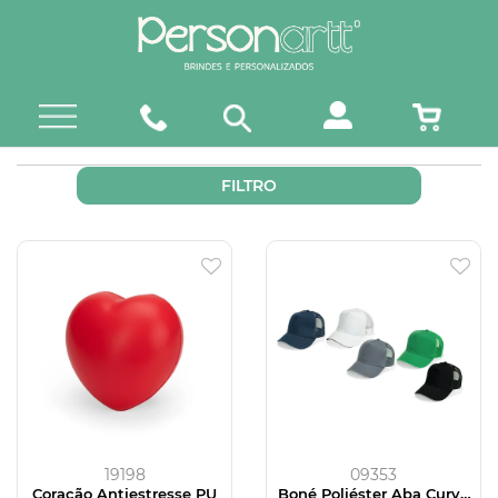
FILTRO
19198
09353
Coração Antiestresse PU
Boné Poliéster Aba Curva