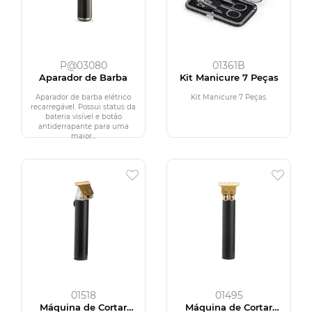
P@03080
01361B
Aparador de Barba
Kit Manicure 7 Peças
Aparador de barba elétrico
Kit Manicure 7 Peças.
recarregável. Possui status da
bateria visível e botão
antiderrapante para uma
maior...
01518
01495
Máquina de Cortar
Máquina de Cortar