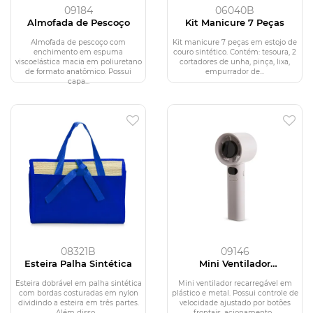
09184
06040B
Almofada de Pescoço
Kit Manicure 7 Peças
Almofada de pescoço com
Kit manicure 7 peças em estojo de
enchimento em espuma
couro sintético. Contém: tesoura, 2
viscoelástica macia em poliuretano
cortadores de unha, pinça, lixa,
de formato anatômico. Possui
empurrador de...
capa...
08321B
09146
Esteira Palha Sintética
Mini Ventilador
Recarregável
Esteira dobrável em palha sintética
Mini ventilador recarregável em
com bordas costuradas em nylon
plástico e metal. Possui controle de
dividindo a esteira em três partes.
velocidade ajustado por botões
Além disso,...
frontais, acionamento...