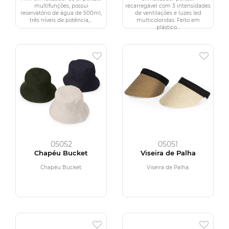
multifunções, possui
recarregável com 3 intensidades
reservatório de água de 500ml,
de ventilações e luzes led
três níveis de potência,...
multicoloridas. Feito em
plástico...
05052
05051
Chapéu Bucket
Viseira de Palha
Chapéu Bucket.
Viseira de Palha.