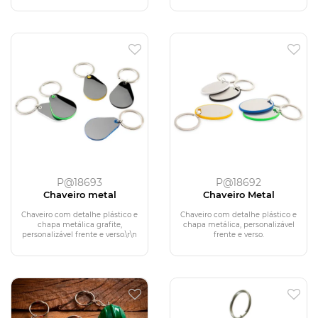
P@18693
P@18692
Chaveiro metal
Chaveiro Metal
Chaveiro com detalhe plástico e
Chaveiro com detalhe plástico e
chapa metálica grafite,
chapa metálica, personalizável
personalizável frente e verso.\r\n
frente e verso.