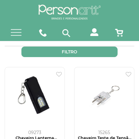
FILTRO
09273
15265
Chaveiro Lanterna
Chaveiro Teste de Tensão