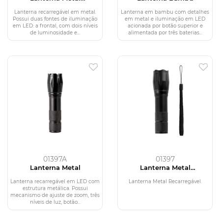
Recarregável
Lanterna recarregável em metal.
Lanterna em bambu com detalhes
Possui duas fontes de iluminação
em metal e iluminação em LED
em LED: a frontal, com dois níveis
acionada por botão superior e
de luminosidade e...
alimentada por três baterias...
01397A
01397
Lanterna Metal
Lanterna Metal
Recarregável
Lanterna recarregável em LED com
Lanterna Metal Recarregável.
estrutura metálica. Possui
mecanismo de ajuste de zoom, três
níveis de luz, botão...