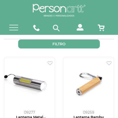
FILTRO
09277
09259
Lanterna Metal
Lanterna Bambu