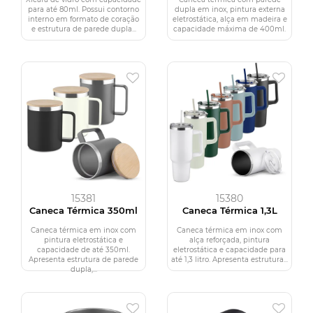
para até 80ml. Possui contorno
dupla em inox, pintura externa
interno em formato de coração
eletrostática, alça em madeira e
e estrutura de parede dupla...
capacidade máxima de 400ml.
15381
15380
Caneca Térmica 350ml
Caneca Térmica 1,3L
Caneca térmica em inox com
Caneca térmica em inox com
pintura eletrostática e
alça reforçada, pintura
capacidade de até 350ml.
eletrostática e capacidade para
Apresenta estrutura de parede
até 1,3 litro. Apresenta estrutura...
dupla,...