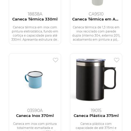
18838A
CA9510
Caneca Térmica 330ml
Caneca Térmica em Aço
Inox
Caneca térmica em inox com
Caneca térmica de 1,3 litros em
pintura eletrostática, fundo em
inox reciclado com parede
cortiça e capacidade para até
dupla (interno 304, externo 201),
330ml. Apresenta estrutura de...
acabamento em pintura a pó,...
03590A
19015
Caneca Inox 370ml
Caneca Plástica 375ml
Caneca em inox com pintura
Caneca plástica com
totalmente esmaltada e
capacidade de até 375ml e