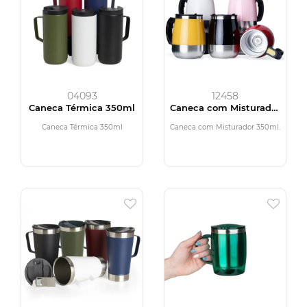
04093
12458
Caneca Térmica 350ml
Caneca com Misturador
350ml
Caneca Térmica 350ml
Caneca com Misturador 350ml.