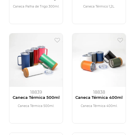
300ml
Caneca Palha de Trigo 300ml.
Caneca Térmico 1,2L.
18839
18838
Caneca Térmica 500ml
Caneca Térmica 400ml
Caneca Térmica 500ml.
Caneca Térmica 400ml.