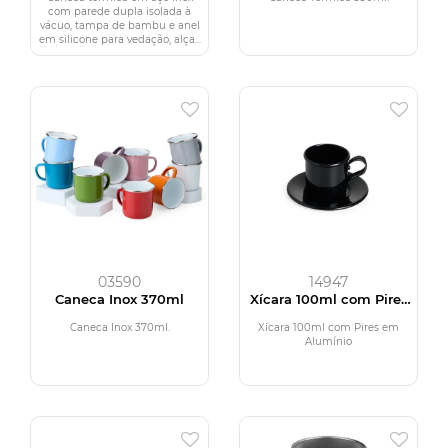
com parede dupla isolada à
vácuo, tampa de bambu e anel
em silicone para vedação, alça...
03590
14947
Caneca Inox 370ml
Xícara 100ml com Pires
em Alumínio
Caneca Inox 370ml.
Xícara 100ml com Pires em
Alumínio