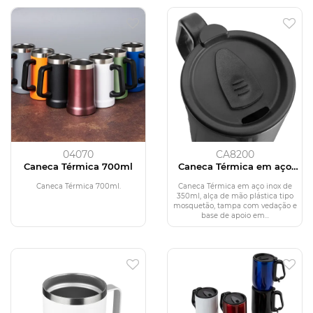
04070
CA8200
Caneca Térmica 700ml
Caneca Térmica em aço
inox
Caneca Térmica 700ml.
Caneca Térmica em aço inox de
350ml, alça de mão plástica tipo
mosquetão, tampa com vedação e
base de apoio em...