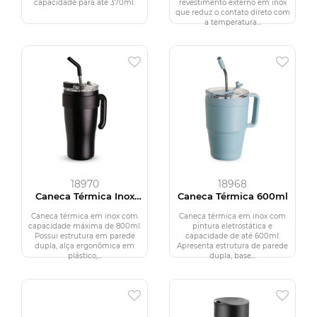
capacidade para até 370ml.
revestimento externo em inox
que reduz o contato direto com
a temperatura...
18970
18968
Caneca Térmica Inox
Caneca Térmica 600ml
800ml
Caneca térmica em inox com
Caneca térmica em inox com
capacidade máxima de 800ml.
pintura eletrostática e
Possui estrutura em parede
capacidade de até 600ml.
dupla, alça ergonômica em
Apresenta estrutura de parede
plástico,...
dupla, base...