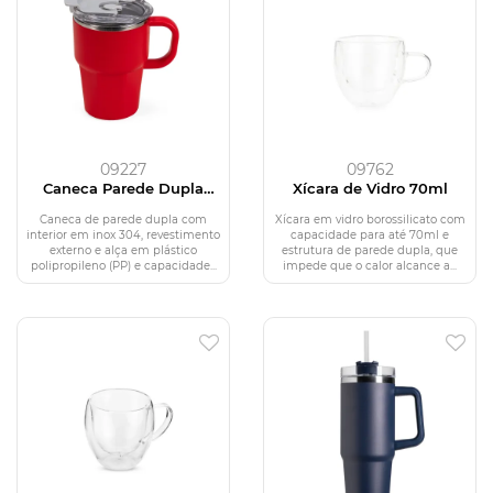
09227
09762
Caneca Parede Dupla
Xícara de Vidro 70ml
550ml
Caneca de parede dupla com
Xícara em vidro borossilicato com
interior em inox 304, revestimento
capacidade para até 70ml e
externo e alça em plástico
estrutura de parede dupla, que
polipropileno (PP) e capacidade...
impede que o calor alcance a...