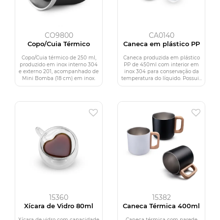
CO9800
CA0140
Copo/Cuia Térmico
Caneca em plástico PP
Copo/Cuia térmico de 250 ml,
Caneca produzida em plástico
produzido em inox interno 304
PP de 450ml com interior em
e externo 201, acompanhado de
inox 304 para conservação da
Mini Bomba (18 cm) em inox.
temperatura do líquido. Possui...
15360
15382
Xícara de Vidro 80ml
Caneca Térmica 400ml
Xícara de vidro com capacidade
Caneca térmica com parede