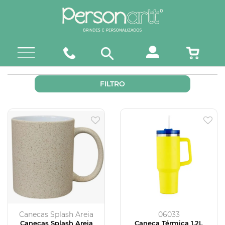
FILTRO
Canecas Splash Areia
06033
Canecas Splash Areia
Caneca Térmica 1,2L