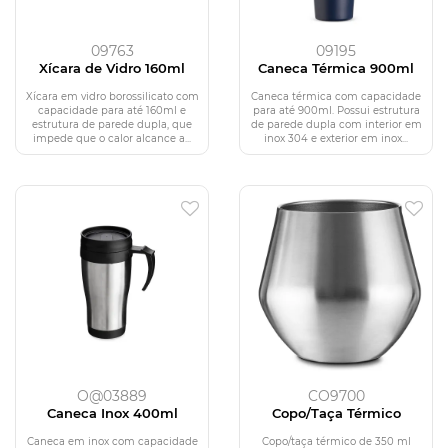
09763
09195
Xícara de Vidro 160ml
Caneca Térmica 900ml
Xícara em vidro borossilicato com
Caneca térmica com capacidade
capacidade para até 160ml e
para até 900ml. Possui estrutura
estrutura de parede dupla, que
de parede dupla com interior em
impede que o calor alcance a...
inox 304 e exterior em inox...
O@03889
CO9700
Caneca Inox 400ml
Copo/Taça Térmico
Caneca em inox com capacidade
Copo/taça térmico de 350 ml