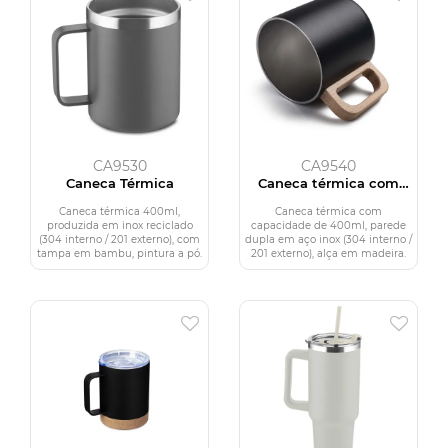
CA9530
CA9540
Caneca Térmica
Caneca térmica com
alça em madeira
Caneca térmica 400ml,
Caneca térmica com
produzida em inox reciclado
capacidade de 400ml, parede
(304 interno / 201 externo), com
dupla em aço inox (304 interno /
tampa em bambu, pintura a pó.
201 externo), alça em madeira.