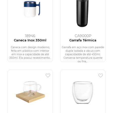
18946
CA9000P
Caneca Inox 350ml
Garrafa Térmica
Caneca com design moderno,
Garrafa em aço inox com parede
feita em plástico com interior
dupla isolada a vácuo com
em inox e capacidade de até
capacidadde de até 450ml.
350ml. Ela possui revestimento...
Conserva temperatura quente
ou fria,...