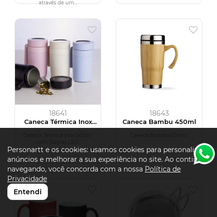
através de um...
18641
18643
Caneca Térmica Inox
Caneca Bambu 450ml
500ml com Display LED
Caneca Térmica Inox 500ml
Caneca Bambu 500ml.
com Display LED.
Personartt e os cookies: usamos cookies para personalizar
anúncios e melhorar a sua experiência no site. Ao continuar
navegando, você concorda com a nossa
Política de
Privacidade
Entendi