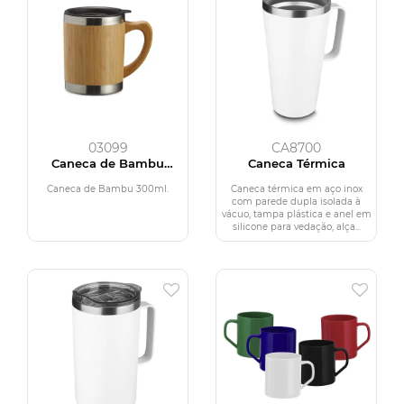
03099
CA8700
Caneca de Bambu
Caneca Térmica
300ml
Caneca de Bambu 300ml.
Caneca térmica em aço inox
com parede dupla isolada à
vácuo, tampa plástica e anel em
silicone para vedação, alça...