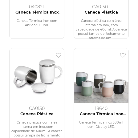
04082L
CA0150T
Caneca Térmica Inox
Caneca Plástica
com Abridor 500ml
Caneca Térmica Inox com
Caneca plástica com área
Abridor 500ml.
interna em inox, com
capacidade de 400ml. A caneca
possui tampa de fechamento
através de um...
CA0150
18640
Caneca Plástica
Caneca Térmica Inox
500ml com Display LED
Caneca plástica com área
Caneca Térmica Inox 500ml
interna em inox,com
com Display LED.
capacidade de 400ml. A caneca
possui tampa de fechamento