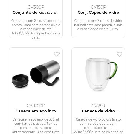
CV300P
CV150P
Conjunto de xícaras de
Conj. Copos de Vidro
vidro
Conjunto com 2 xícaras de vidro
Conjunto com 2 copos de vidro
borossilicato com parede dupla
borossilicato com parede dupla
e capacidade de até
e capacidade de até 180ml.
60ml.\r\n\r\nAcompanha apoios
para...
CA9100P
CV250
Caneca em aço inox
Caneca de Vidro
Borossilicato
Caneca em aço inox de 350ml
Caneca de vidro borossilicato
com tampa plástica. Tampa
com parede dupla, com
com anel de silicone
capacidade de até
antivazamento. Bico com trava
350ml.\r\n\r\nDetalhe colorido na