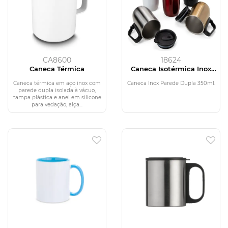
CA8600
18624
Caneca Térmica
Caneca Isotérmica Inox
350ml
Caneca térmica em aço inox com
Caneca Inox Parede Dupla 350ml.
parede dupla isolada à vácuo,
tampa plástica e anel em silicone
para vedação, alça...