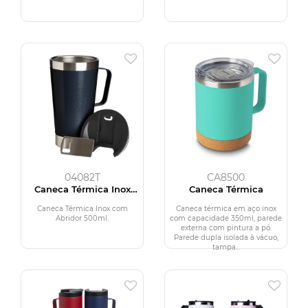
04082T
CA8500
Caneca Térmica Inox
Caneca Térmica
com Abridor 500ml
Caneca Térmica Inox com
Caneca térmica em aço inox
Abridor 500ml.
com capacidade 350ml, parede
externa com pintura a pó.
Parede dupla isolada à vácuo,
tampa...