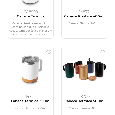
CA8900
14877
Caneca Térmica
Caneca Plástica 400ml
Caneca térmica em aço inox
Caneca Plástica 400ml.
com parede dupla isolada à
vácuo, tampa plástica e anel em
silicone para vedação, alça...
14822
18700
Caneca Térmica 350ml
Caneca Térmica 500ml
Caneca Térmica 350ml.
Caneca Térmica 500ml.