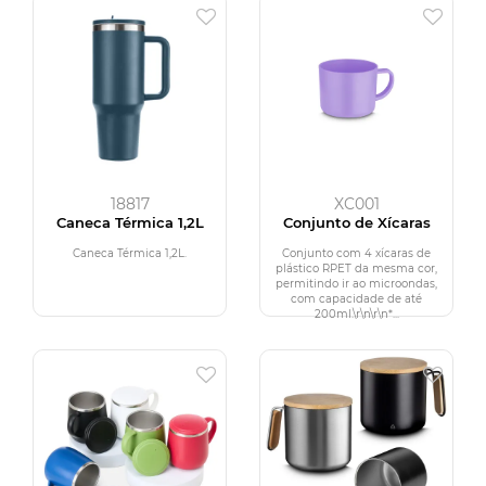
18817
XC001
Caneca Térmica 1,2L
Conjunto de Xícaras
Caneca Térmica 1,2L.
Conjunto com 4 xícaras de
plástico RPET da mesma cor,
permitindo ir ao microondas,
com capacidade de até
200ml.\r\n\r\n*...