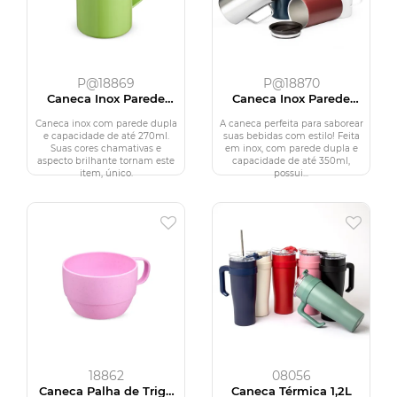
P@18869
P@18870
Caneca Inox Parede
Caneca Inox Parede
Dupla 270ml
Dupla 350ml
Caneca inox com parede dupla
A caneca perfeita para saborear
e capacidade de até 270ml.
suas bebidas com estilo! Feita
Suas cores chamativas e
em inox, com parede dupla e
aspecto brilhante tornam este
capacidade de até 350ml,
item, único.
possui...
18862
08056
Caneca Palha de Trigo
Caneca Térmica 1,2L