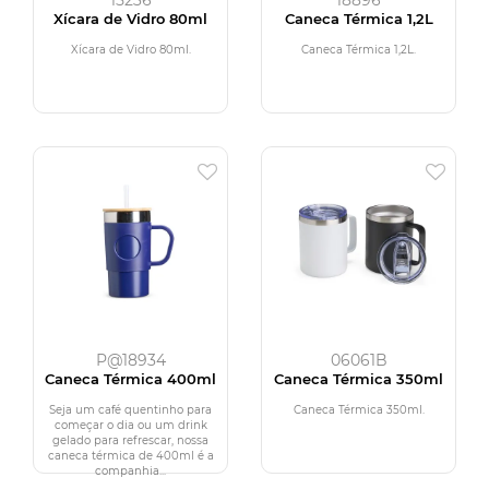
15236
18896
Xícara de Vidro 80ml
Caneca Térmica 1,2L
Xícara de Vidro 80ml.
Caneca Térmica 1,2L.
P@18934
06061B
Caneca Térmica 400ml
Caneca Térmica 350ml
Seja um café quentinho para
Caneca Térmica 350ml.
começar o dia ou um drink
gelado para refrescar, nossa
caneca térmica de 400ml é a
companhia...