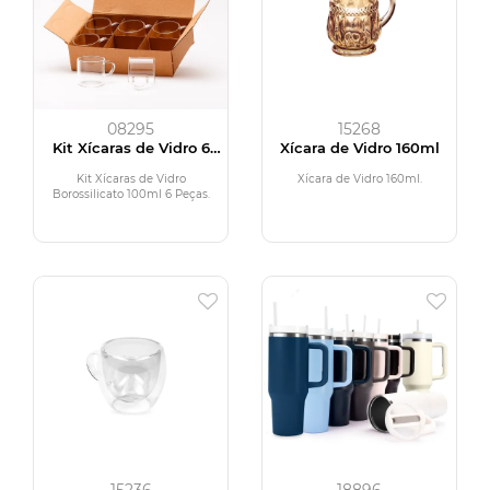
08295
15268
Kit Xícaras de Vidro 6
Xícara de Vidro 160ml
Peças
Kit Xícaras de Vidro
Xícara de Vidro 160ml.
Borossilicato 100ml 6 Peças.