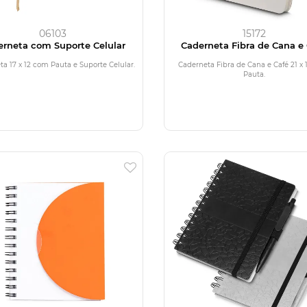
06103
15172
erneta com Suporte Celular
Caderneta Fibra de Cana e
a 17 x 12 com Pauta e Suporte Celular.
Caderneta Fibra de Cana e Café 21 x
Pauta.