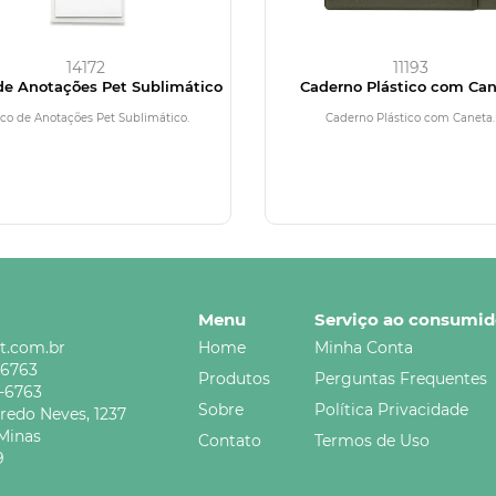
14172
11193
de Anotações Pet Sublimático
Caderno Plástico com Ca
co de Anotações Pet Sublimático.
Caderno Plástico com Caneta.
Menu
Serviço ao consumid
t.com.br
Home
Minha Conta
-6763
Produtos
Perguntas Frequentes
5-6763
Sobre
Política Privacidade
credo Neves,
1237
Minas
Contato
Termos de Uso
9