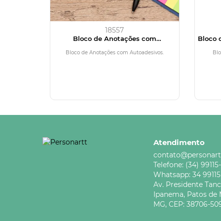
18557
Bloco de Anotações com
Bloco 
Autoadesivos
Bloco de Anotações com Autoadesivos.
Blo
Atendimento
contato@personart
Telefone:
(34) 99115
Whatsapp:
34 9911
Av. Presidente Tan
Ipanema,
Patos de 
MG,
CEP: 38706-50