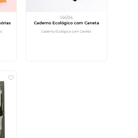
14694
órias
Caderno Ecológico com Caneta
s.
Caderno Ecológico com Caneta.