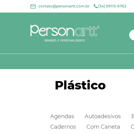
contato@personartt.com.br
(34) 99115-6763
Plástico
Agendas
Autoadesivos
Cadernos
Com Caneta
C