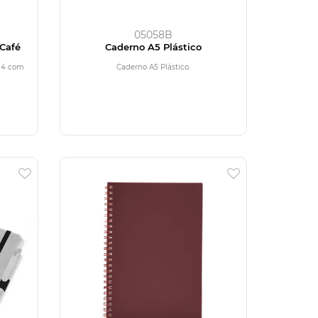
05058B
 Café
Caderno A5 Plástico
 14 com
Caderno A5 Plástico.