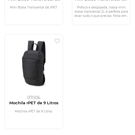
rPET
Algodão 2L
Mini Bolsa Transversal de rPET.
Prática e despojada, nossa mini
bolsa transversal 2L é perfeita para
levar tudo o que precisa. Feita em...
07006
Mochila rPET de 9 Litros
Mochila rPET de 9 Litros.