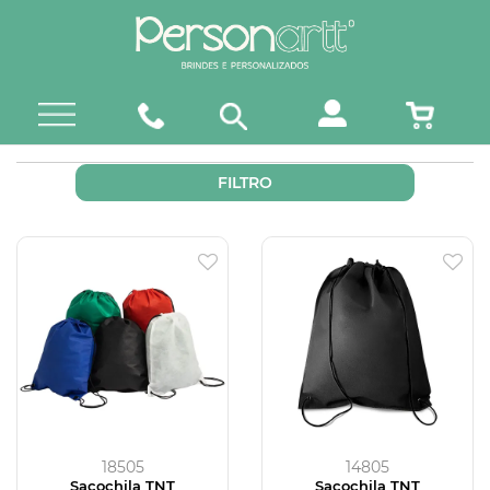
FILTRO
18505
14805
Sacochila TNT
Sacochila TNT