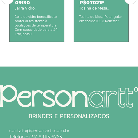
09130
P$07021F
Jarra Vidro
Toalha de Mesa
Borossilicato 1L
Retangular
Jarra de vidro borossilicato,
Toalha de Mesa Retangular
material resistente à
em tecido 100% Poliéster.
oscilações de temperatura.
Com capacidade para até 1
litro, possui...
contato@personartt.com.br
Telefone:
(34) 99115-6763