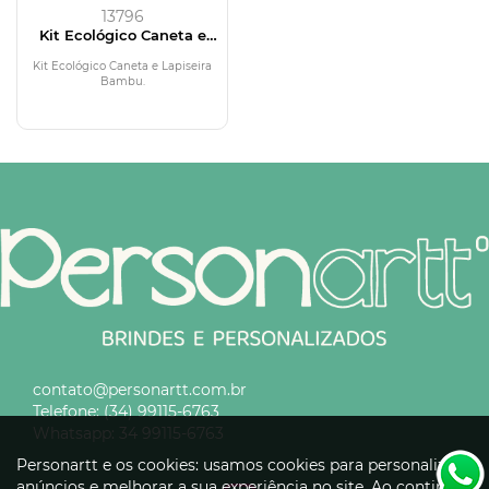
13796
Kit Ecológico Caneta e
Lapiseira Bambu
Kit Ecológico Caneta e Lapiseira
Bambu.
contato@personartt.com.br
Telefone:
(34) 99115-6763
Whatsapp:
34 99115-6763
Personartt e os cookies: usamos cookies para personalizar
anúncios e melhorar a sua experiência no site. Ao continuar