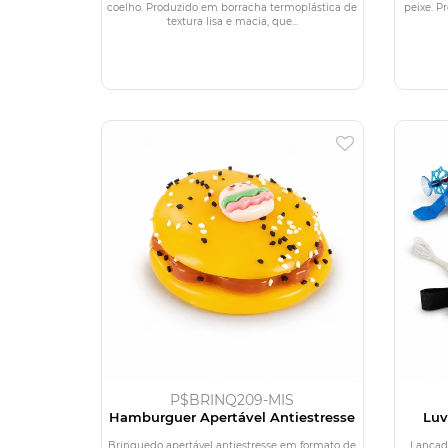
coelho. Produzido em borracha termoplástica de
peixe. P
textura lisa e macia, que...
P$BRINQ209-MIS
Hamburguer Apertável Antiestresse
Luv
Brinquedo apertável antiestresse em formato de
Lançad