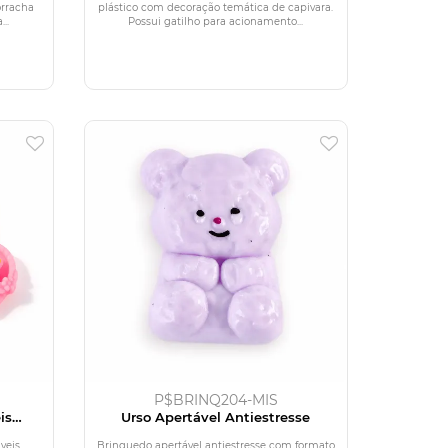
orracha
plástico com decoração temática de capivara.
..
Possui gatilho para acionamento...
P$BRINQ204-MIS
is
Urso Apertável Antiestresse
veis
Brinquedo apertável antiestresse com formato