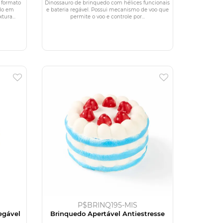
 formato
Dinossauro de brinquedo com hélices funcionais
do em
e bateria regável. Possui mecanismo de voo que
ura...
permite o voo e controle por...
P$BRINQ195-MIS
egável
Brinquedo Apertável Antiestresse