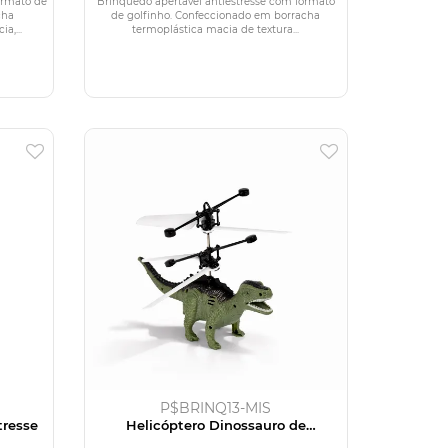
ormato de
Brinquedo apertável antiestresse com formato
cha
de golfinho. Confeccionado em borracha
a,...
termoplástica macia de textura...
P$BRINQ13-MIS
tresse
Helicóptero Dinossauro de
Brinquedo