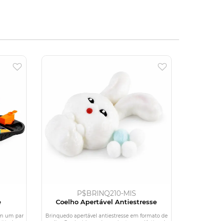
P$BRINQ210-MIS
e
Coelho Apertável Antiestresse
om um par
Brinquedo apertável antiestresse em formato de