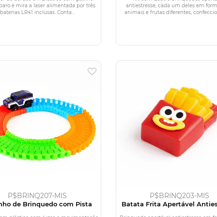
paro e mira a laser alimentada por três
antiestresse, cada um deles em for
baterias LR41 inclusas. Conta...
animais e frutas diferentes, confeccio
P$BRINQ207-MIS
P$BRINQ203-MIS
inho de Brinquedo com Pista
Batata Frita Apertável Antie