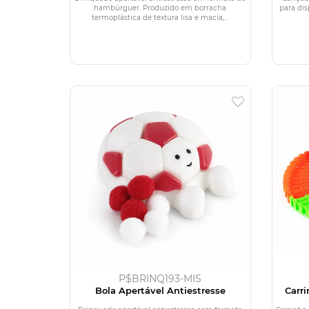
hambúrguer. Produzido em borracha
para dis
termoplástica de textura lisa e macia,...
P$BRINQ193-MIS
Bola Apertável Antiestresse
Carr