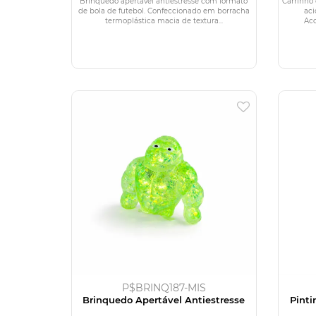
Brinquedo apertável antiestresse com formato
Carrinho
de bola de futebol. Confeccionado em borracha
aci
termoplástica macia de textura...
Aco
P$BRINQ187-MIS
Brinquedo Apertável Antiestresse
Pinti