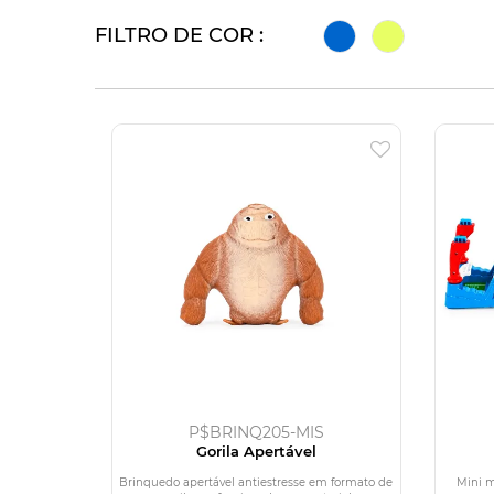
FILTRO DE COR :
P$BRINQ205-MIS
Gorila Apertável
Brinquedo apertável antiestresse em formato de
Mini m