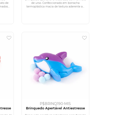
mato de
de urso. Confeccionado em borracha
nados...
termoplástica macia de textura aderente a...
P$BRINQ190-MIS
stresse
Brinquedo Apertável Antiestresse