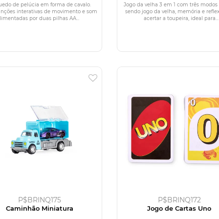
uedo de pelúcia em forma de cavalo.
Jogo da velha 3 em 1 com três modos 
unções interativas de movimento e som
sendo jogo da velha, memória e reflex
limentadas por duas pilhas AA...
acertar a toupeira, ideal para...
P$BRINQ175
P$BRINQ172
Caminhão Miniatura
Jogo de Cartas Uno