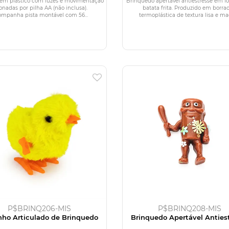
 em plástico com luzes e movimentação
Brinquedo apertável antiestresse em f
onadas por pilha AA (não inclusa).
batata frita. Produzido em borra
mpanha pista montável com 56...
termoplástica de textura lisa e maci
P$BRINQ206-MIS
P$BRINQ208-MIS
nho Articulado de Brinquedo
Brinquedo Apertável Anties