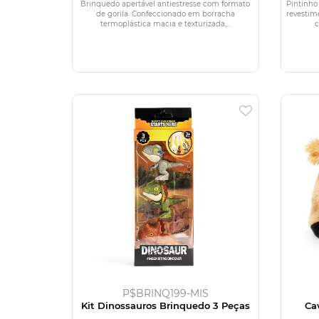
Brinquedo apertável antiestresse com formato
Pintinho
de gorila. Confeccionado em borracha
revestim
termoplástica macia e texturizada,...
c
P$BRINQ199-MIS
Kit Dinossauros Brinquedo 3 Peças
Ca