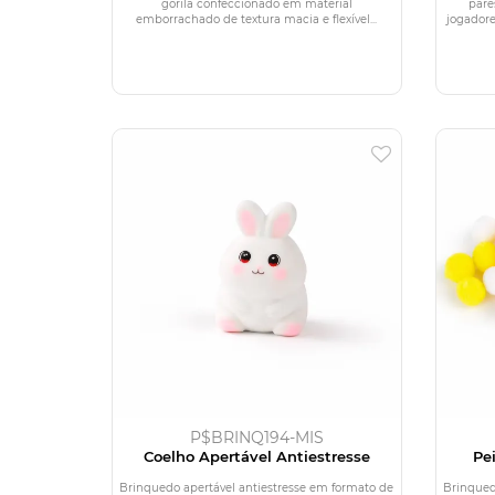
gorila confeccionado em material
pare
emborrachado de textura macia e flexível...
jogador
P$BRINQ194-MIS
Coelho Apertável Antiestresse
Pe
Brinquedo apertável antiestresse em formato de
Brinqued