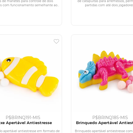
s de manetes para controle de dois
de catapultas para arremessos, per
es com funcionamento semelhante ao...
partidas com até dois jogadores.
P$BRINQ191-MIS
P$BRINQ185-MIS
ixe Apertável Antiestresse
Brinquedo Apertável Anties
o apertável antiestresse em formato de
Brinquedo apertável antiestresse com