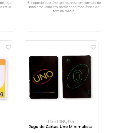
de jogo,
Brinquedo apertável antiestresse em formato de
o estilo
bolo produzido em borracha termoplástica de
textura macia.
P$BRINQ173
Jogo de Cartas Uno Minimalista