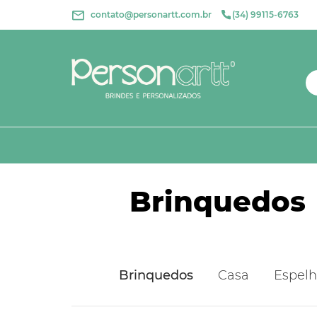
contato@personartt.com.br
(34) 99115-6763
Brinquedos
Brinquedos
Casa
Espelh