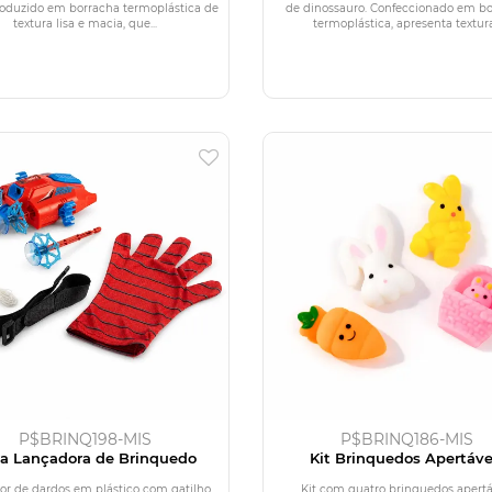
roduzido em borracha termoplástica de
de dinossauro. Confeccionado em b
textura lisa e macia, que...
termoplástica, apresenta textura.
P$BRINQ198-MIS
P$BRINQ186-MIS
a Lançadora de Brinquedo
Kit Brinquedos Apertáve
Antiestresse 4 Peças
or de dardos em plástico com gatilho
Kit com quatro brinquedos apertá