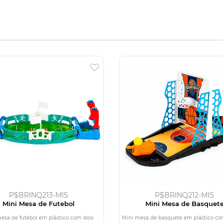
P$BRINQ213-MIS
P$BRINQ212-MIS
Mini Mesa de Futebol
Mini Mesa de Basquet
esa de futebol em plástico com dois
Mini mesa de basquete em plástico c