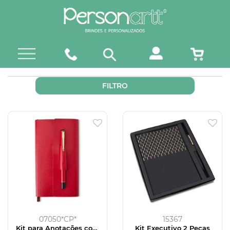
FILTRO
07050*CP*
15367
Kit para Anotações com
Kit Executivo 2 Peças