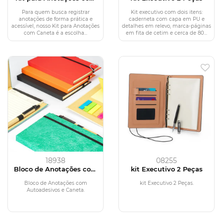
Caneta
Para quem busca registrar
Kit executivo com dois itens:
anotações de forma prática e
caderneta com capa em PU e
acessível, nosso Kit para Anotações
detalhes em relevo, marca-páginas
com Caneta é a escolha...
em fita de cetim e cerca de 80...
18938
08255
Bloco de Anotações com
kit Executivo 2 Peças
Autoadesivos e Caneta
Bloco de Anotações com
kit Executivo 2 Peças.
Autoadesivos e Caneta.