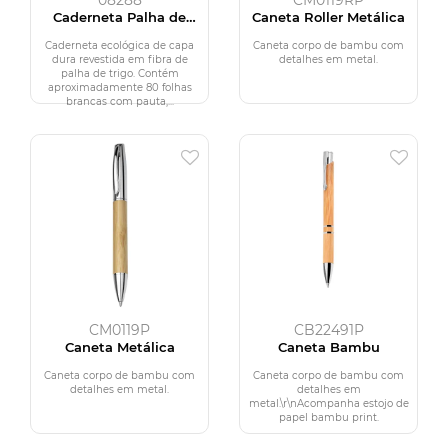
08288
CM0119RP
Caderneta Palha de
Caneta Roller Metálica
Trigo com Caneta
Caderneta ecológica de capa
Caneta corpo de bambu com
dura revestida em fibra de
detalhes em metal.
palha de trigo. Contém
aproximadamente 80 folhas
brancas com pauta,...
CM0119P
CB22491P
Caneta Metálica
Caneta Bambu
Caneta corpo de bambu com
Caneta corpo de bambu com
detalhes em metal.
detalhes em
metal.\r\nAcompanha estojo de
papel bambu print.