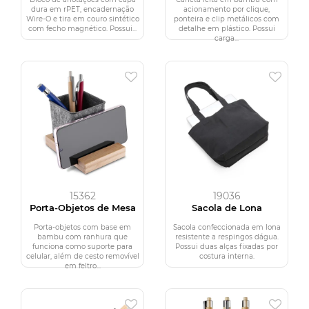
dura em rPET, encadernação
acionamento por clique,
Wire-O e tira em couro sintético
ponteira e clip metálicos com
com fecho magnético. Possui...
detalhe em plástico. Possui
carga...
15362
19036
Porta-Objetos de Mesa
Sacola de Lona
Porta-objetos com base em
Sacola confeccionada em lona
bambu com ranhura que
resistente a respingos dágua.
funciona como suporte para
Possui duas alças fixadas por
celular, além de cesto removível
costura interna.
em feltro...