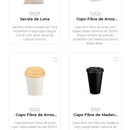
19037
15323
Sacola de Lona
Copo Fibra de Arroz
550ml
Sacola confeccionada em lona
Copo em fibra de arroz com
resistente a respingos dágua.
capacidade máxima de 550ml.
Conta com duas alças de
Possui tampa de pressão
costura interna.
protetora com abertura para o
bocal feita...
15322
15321
Copo Fibra de Arroz
Copo Fibra de Madeira
350ml
450ml
Copo feito em fibra de arroz
Copo feito em fibra de madeira
com capacidade de até 350ml.
com capacidade máxima de