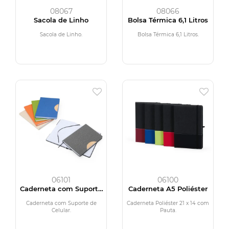
08067
08066
Sacola de Linho
Bolsa Térmica 6,1 Litros
Sacola de Linho.
Bolsa Térmica 6,1 Litros.
06101
06100
Caderneta com Suporte
Caderneta A5 Poliéster
de Celular
Caderneta com Suporte de
Caderneta Poliéster 21 x 14 com
Celular.
Pauta.