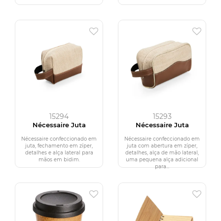
15294
15293
Nécessaire Juta
Nécessaire Juta
Nécessaire confeccionado em
Nécessaire confeccionado em
juta, fechamento em zíper,
juta com abertura em zíper,
detalhes e alça lateral para
detalhes, alça de mão lateral,
mãos em bidim.
uma pequena alça adicional
para...