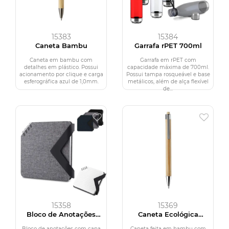
15383
15384
Caneta Bambu
Garrafa rPET 700ml
Caneta em bambu com
Garrafa em rPET com
detalhes em plástico. Possui
capacidade máxima de 700ml.
acionamento por clique e carga
Possui tampa rosqueável e base
esferográfica azul de 1,0mm.
metálicos, além de alça flexível
de...
15358
15369
Bloco de Anotações
Caneta Ecológica
rPET
Bambu
Bloco de anotações com capa
Caneta feita em bambu com