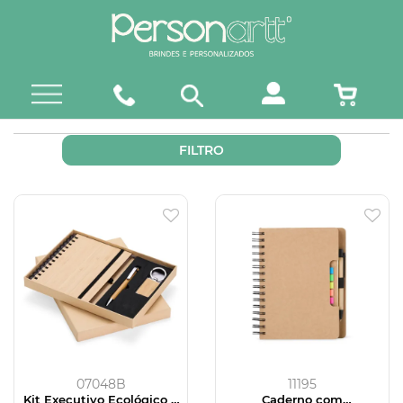
FILTRO
07048B
11195
Kit Executivo Ecológico 3
Caderno com