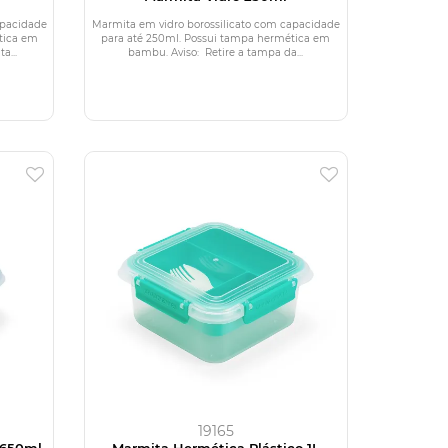
apacidade
Marmita em vidro borossilicato com capacidade
tica em
para até 250ml. Possui tampa hermética em
a...
bambu. Aviso: Retire a tampa da...
19165
 650ml
Marmita Hermética Plástico 1L