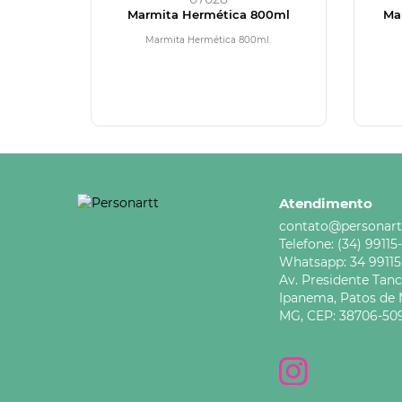
Marmita Hermética 800ml
Mar
Marmita Hermética 800ml.
Atendimento
contato@personart
Telefone:
(34) 99115
Whatsapp:
34 9911
Av. Presidente Tan
Ipanema,
Patos de 
MG,
CEP: 38706-50