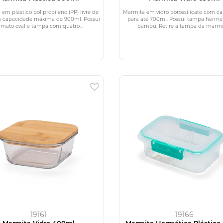
em plástico polipropileno (PP) livre de
Marmita em vidro borossilicato com c
 capacidade máxima de 900ml. Possui
para até 700ml. Possui tampa hermé
rmato oval e tampa com quatro...
bambu. Retire a tampa da marmit
19161
19166
Marmita Vidro 400ml
Marmita Hermética Plástico