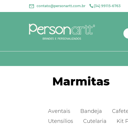
contato@personartt.com.br
(34) 99115-6763
Marmitas
Aventais
Bandeja
Cafete
Utensílios
Cutelaria
Kit 