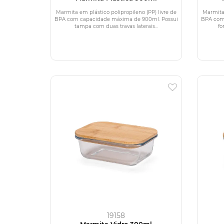
Marmita em plástico polipropileno (PP) livre de
Marmita 
BPA com capacidade máxima de 900ml. Possui
BPA com
tampa com duas travas laterais...
fo
19158
Marmita Vidro 300ml