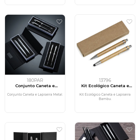
180PAR
13796
Conjunto Caneta e
Kit Ecológico Caneta e
Lapiseira Metal
Lapiseira Bambu
Conjunto Caneta e Lapiseira Metal.
Kit Ecológico Caneta e Lapiseira
Bambu.