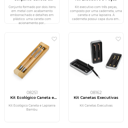
Lapiseira Metal
Conjunto formado por dois itens
Kit executivo com três peças,
em metal com acabamento
composto por uma caderneta, uma
emborrachado e detalhes em
caneta e uma lapiseira. A
plástico: uma caneta com
caderneta possui capa dura em...
acionamento por...
08251
08162
Kit Ecológico Caneta e
Kit Canetas Executivas
Lapiseira Bambu
Kit Ecológico Caneta e Lapiseira
Kit Canetas Executivas
Bambu.