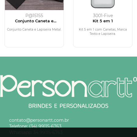
P@15155
3001-Five
Conjunto Caneta e
Kit 5 em 1
Lapiseira Metal
Conjunto Caneta e Lapiseira Metal.
Kit 5 em 1 com Canetas, Marca
Texto e Lapiseira.
contato@personartt.com.br
Telefone:
(34) 99115-6763
Whatsapp:
34 99115-6763