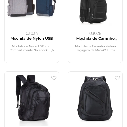
03034
03028
Mochila de Nylon USB
Mochila de Carrinho
Padrão Bagagem de Mão
Mochila de Nylon USB com
Mochila de Carrinho Padrão
Compartimento Notebook 15,6.
Bagagem de Mão 42 Litros.