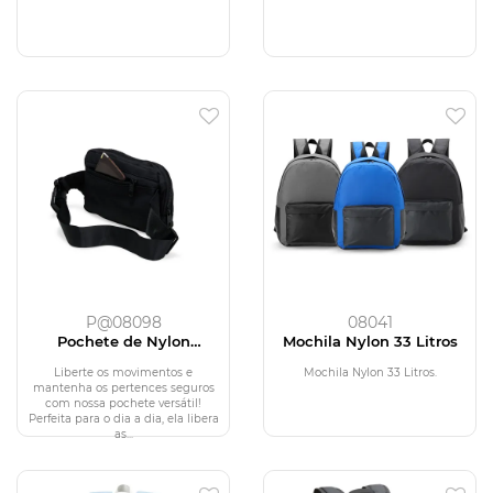
P@08098
08041
Pochete de Nylon
Mochila Nylon 33 Litros
Impermeável
Liberte os movimentos e
Mochila Nylon 33 Litros.
mantenha os pertences seguros
com nossa pochete versátil!
Perfeita para o dia a dia, ela libera
as...