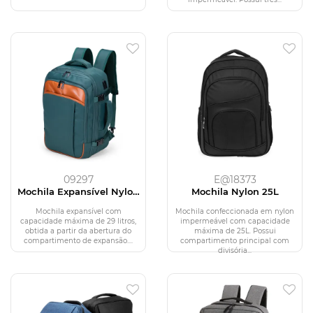
09297
E@18373
Mochila Expansível Nylon
Mochila Nylon 25L
29L
Mochila expansível com
Mochila confeccionada em nylon
capacidade máxima de 29 litros,
impermeável com capacidade
obtida a partir da abertura do
máxima de 25L. Possui
compartimento de expansão....
compartimento principal com
divisória...