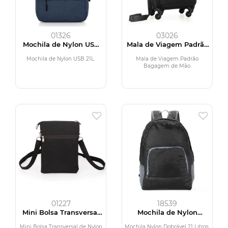
01326
03026
Mochila de Nylon USB
Mala de Viagem Padrão
21L
Bagagem de Mão
Mochila de Nylon USB 21L.
Mala de Viagem Padrão
Bagagem de Mão.
01227
18539
Mini Bolsa Transversal
Mochila de Nylon
de Nylon
Dobrável 21 Litros
Mini Bolsa Transversal de Nylon
Mochila Nylon Dobrável 21 Litros.