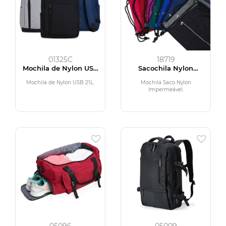
01325C
18719
Mochila de Nylon USB
Sacochila Nylon
21L
Impermeável
Mochila de Nylon USB 21L.
Mochila Saco Nylon
Impermeável.