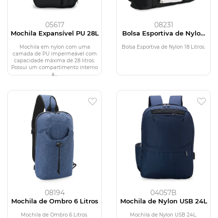
05617
08231
Mochila Expansível PU 28L
Bolsa Esportiva de Nylon
18 Litros
Mochila em nylon com uma
Bolsa Esportiva de Nylon 18 Litros.
camada de PU impermeável com
capacidade máxima de 28 litros.
Possui um compartimento interno
a...
08194
04057B
Mochila de Ombro 6 Litros
Mochila de Nylon USB 24L
Mochila de Ombro 6 Litros.
Mochila de Nylon USB 24L.