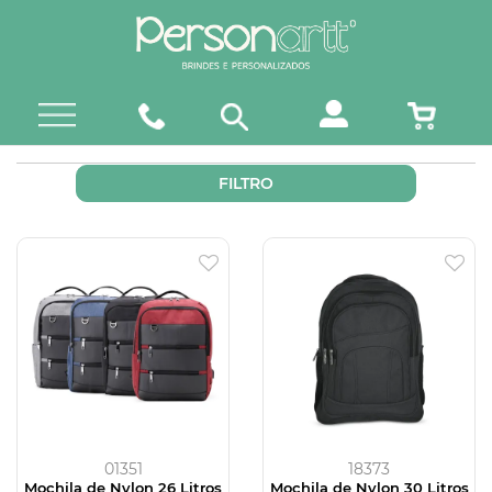
FILTRO
01351
18373
Mochila de Nylon 26 Litros
Mochila de Nylon 30 Litros