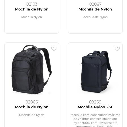
02103
02067
Mochila de Nylon
Mochila de Nylon
Mochila Nylon.
Mochila de Nylon.
02066
09269
Mochila de Nylon
Mochila Nylon 25L
Mochila de Nylon.
Mochila com capacidade máxima
de 25 litros confeccionada em
nylon 900D com revestimento
impermeável. Possui três...