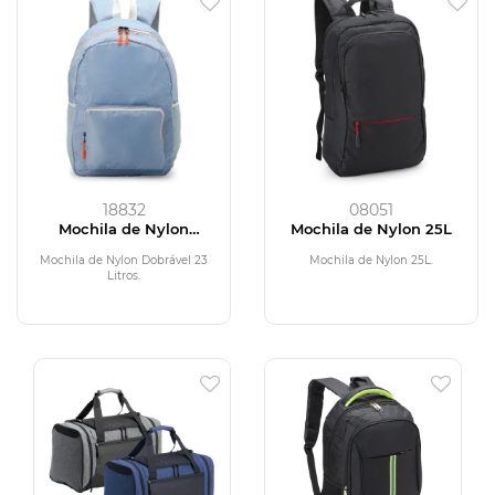
18832
08051
Mochila de Nylon
Mochila de Nylon 25L
Dobrável 23 Litros
Mochila de Nylon Dobrável 23
Mochila de Nylon 25L.
Litros.