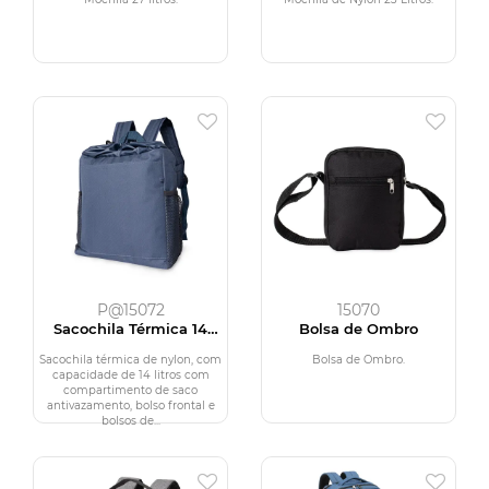
P@15072
15070
Sacochila Térmica 14
Bolsa de Ombro
Litros
Sacochila térmica de nylon, com
Bolsa de Ombro.
capacidade de 14 litros com
compartimento de saco
antivazamento, bolso frontal e
bolsos de...