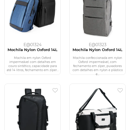
E@01324
E@01323
Mochila Nylon Oxford 14L
Mochila Nylon Oxford 14L
Mochila em nylon Oxford
Mochila confeccionada em nylon
impermeável com detalhes em
Oxford impermeável, com
couro sintético, capacidade para
fechamento em zíper, puxadores
até 14 litros, fechamento em zíper...
com detalhes em nylon e plástico
e...