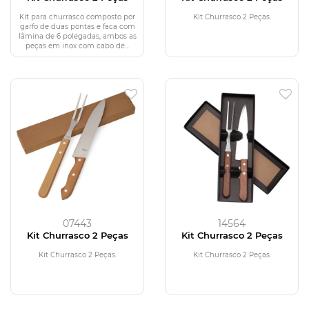
Kit para churrasco composto por
Kit Churrasco 2 Peças.
garfo de duas pontas e faca com
lâmina de 6 polegadas, ambos as
peças em inox com cabo de...
07443
14564
Kit Churrasco 2 Peças
Kit Churrasco 2 Peças
Kit Churrasco 2 Peças.
Kit Churrasco 2 Peças.