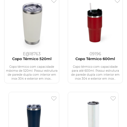
E@18763
09196
Copo Térmico 520ml
Copo Térmico 600ml
Copo térmico com capacidade
Copo térmico com capacidade
máxima de 520ml. Possui estrutura
para até 600ml. Possui estrutura
de parede dupla com interior em
de parede dupla com interior em
inox 304 e exterior em inox...
inox 304 e exterior em inox...