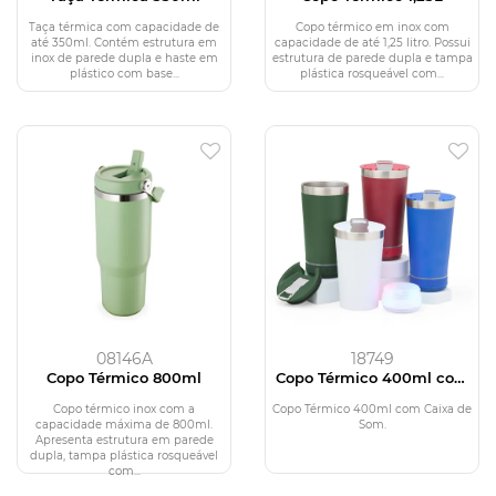
Taça térmica com capacidade de
Copo térmico em inox com
até 350ml. Contém estrutura em
capacidade de até 1,25 litro. Possui
inox de parede dupla e haste em
estrutura de parede dupla e tampa
plástico com base...
plástica rosqueável com...
08146A
18749
Copo Térmico 800ml
Copo Térmico 400ml com
Caixa de Som
Copo térmico inox com a
Copo Térmico 400ml com Caixa de
capacidade máxima de 800ml.
Som.
Apresenta estrutura em parede
dupla, tampa plástica rosqueável
com...