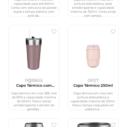
capacidade para até 600ml.
pintura eletrostática, base
Conta com estrutura de parede
antiderrapante e capacidade
dupla e tampa plástica com
máxima de 350ml. Conta ainda
anel de...
com tampa...
P@18655
09127
Copo Térmico com
Copo Térmico 250ml
Canudo 550ml
Copo térmico em inox 18/8, livre
Copo térmico em inox com
de BPA e capacidade máxima
pintura eletrostática e
de 550ml. Possui borda
capacidade máxima de 250ml.
antiderrapante e abridor de
Possui tampa rosqueável em
garrafas...
plástico e...