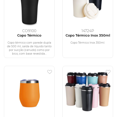
CO9100
14724P
Copo Térmico
Copo Térmico Inox 350ml
Copo térmico com parede dupla
Copo Térmico Inox 350ml.
de 500 ml, saída de líquido tanto
por sucção (canudo) como por
bico, com base revestida...