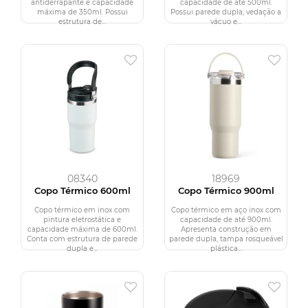
antiderrapante e capacidade
capacidade de até 500ml.
máxima de 350ml. Possui
Possui parede dupla, vedação a
estrutura de...
vácuo e...
08340
18969
Copo Térmico 600ml
Copo Térmico 900ml
Copo térmico em inox com
Copo térmico em aço inox com
pintura eletrostática e
capacidade de até 900ml.
capacidade máxima de 600ml.
Apresenta construção em
Conta com estrutura de parede
parede dupla, tampa rosqueável
dupla e...
plástica...