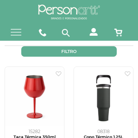
FILTRO
15282
08318
Taça Térmica 350ml
Copo Térmico 1,25L