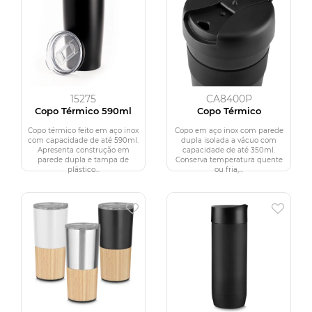
15275
CA8400P
Copo Térmico 590ml
Copo Térmico
Copo térmico feito em aço inox
Copo em aço inox com parede
com capacidade de até 590ml.
dupla isolada a vácuo com
Apresenta construção em
capacidade de até 350ml.
parede dupla e tampa de
Conserva temperatura quente
plástico...
ou fria,...