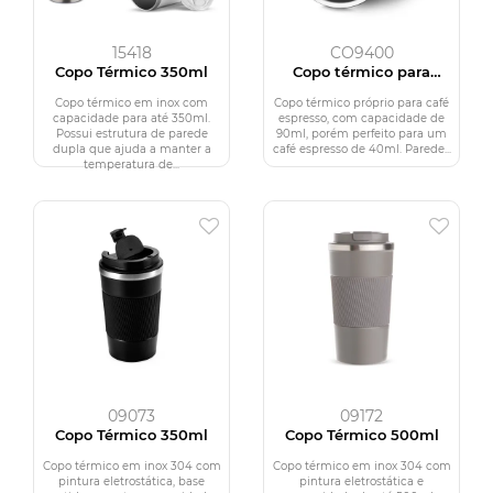
15418
CO9400
Copo Térmico 350ml
Copo térmico para
espresso
Copo térmico em inox com
Copo térmico próprio para café
capacidade para até 350ml.
espresso, com capacidade de
Possui estrutura de parede
90ml, porém perfeito para um
dupla que ajuda a manter a
café espresso de 40ml. Parede...
temperatura de...
09073
09172
Copo Térmico 350ml
Copo Térmico 500ml
Copo térmico em inox 304 com
Copo térmico em inox 304 com
pintura eletrostática, base
pintura eletrostática e