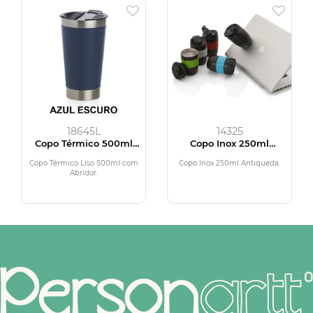
18645L
14325
Copo Térmico 500ml
Copo Inox 250ml
com Abridor
Antiqueda
Copo Térmico Liso 500ml com
Copo Inox 250ml Antiqueda.
Abridor.