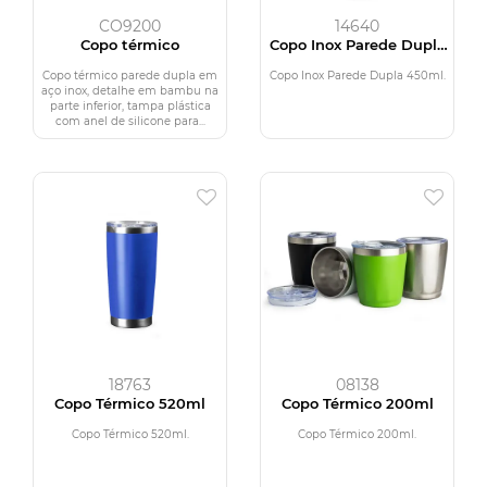
CO9200
14640
Copo térmico
Copo Inox Parede Dupla
450ml
Copo térmico parede dupla em
Copo Inox Parede Dupla 450ml.
aço inox, detalhe em bambu na
parte inferior, tampa plástica
com anel de silicone para...
18763
08138
Copo Térmico 520ml
Copo Térmico 200ml
Copo Térmico 520ml.
Copo Térmico 200ml.