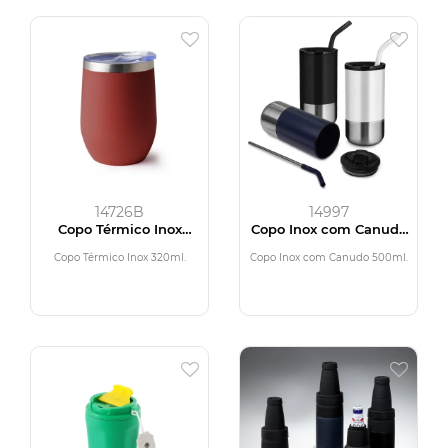
14726B
14997
Copo Térmico Inox
Copo Inox com Canudo
320ml
500ml
Copo Térmico Inox 320ml.
Copo Inox com Canudo 500ml.