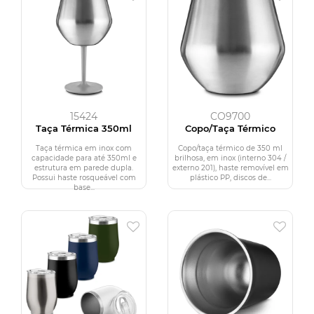
15424
CO9700
Taça Térmica 350ml
Copo/Taça Térmico
Taça térmica em inox com
Copo/taça térmico de 350 ml
capacidade para até 350ml e
brilhosa, em inox (interno 304 /
estrutura em parede dupla.
externo 201), haste removível em
Possui haste rosqueável com
plástico PP, discos de...
base...