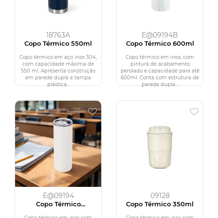
18763A
E@09194B
Copo Térmico 550ml
Copo Térmico 600ml
Copo térmico em aço inox 304,
Copo térmico em inox, com
com capacidade máxima de
pintura de acabamento
550 ml. Apresenta construção
perolado e capacidade para até
em parede dupla e tampa
600ml. Conta com estrutura de
plástica...
parede dupla...
E@09194
09128
Copo Térmico
Copo Térmico 350ml
Sublimático 600ml
Copo térmico em inox com
Copo térmico em inox com