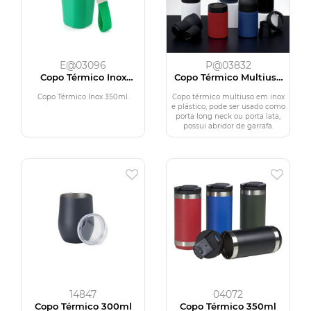
E@03096
P@03832
Copo Térmico Inox
Copo Térmico Multiuso
350ml
Inox
Copo Térmico Inox 350ml.
Copo térmico multiuso em inox
e plástico, pode ser usado como
porta long neck ou porta lata,
possui abridor de garrafa.
14847
04072
Copo Térmico 300ml
Copo Térmico 350ml