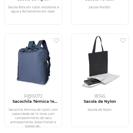
Sacola feita em nylon resistente à
Sacola Portátil.
água e fechamento em zíper.
P@15072
18745
Sacochila Térmica 14
Sacola de Nylon
Litros
Sacochila térmica de nylon, com
Sacola de Nylon.
capacidade de 14 litros com
compartimento de saco
antivazamento, bolso frontal e
bolsos de...