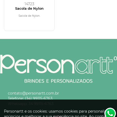
14723
Sacola de Nylon
Sacola de Nylon.
contato@personartt.com.br
Telefone:
(34) 99115-6763
Whatsapp:
34 99115-6763
Personartt e os cookies: usamos cookies para personalizar
anúncios e melhorar a sua experiência no site. Ao continuar