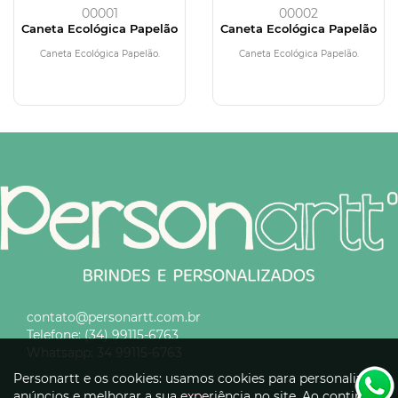
00001
00002
Caneta Ecológica Papelão
Caneta Ecológica Papelão
Caneta Ecológica Papelão.
Caneta Ecológica Papelão.
contato@personartt.com.br
Telefone:
(34) 99115-6763
Whatsapp:
34 99115-6763
Personartt e os cookies: usamos cookies para personalizar
anúncios e melhorar a sua experiência no site. Ao continuar