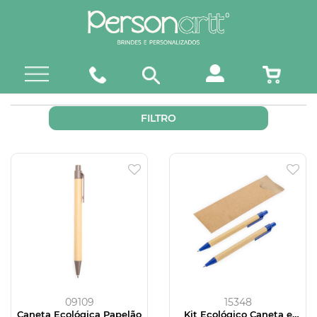
FILTRO
09109
15348
Caneta Ecológica Papelão
Kit Ecológico Caneta e