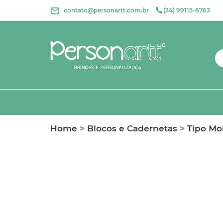
contato@personartt.com.br
(34) 99115-6763
Home
>
Blocos e Cadernetas
>
Tipo Mo