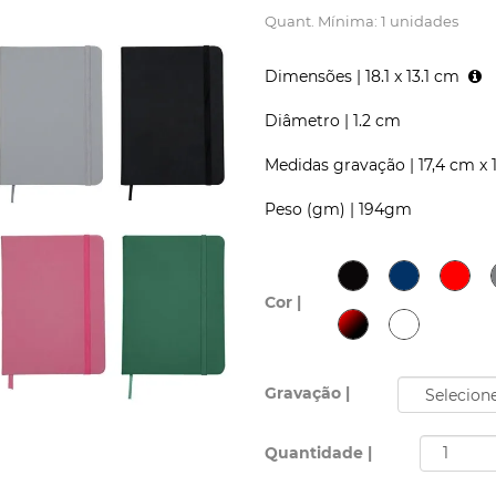
Quant. Mínima: 1 unidades
Dimensões |
18.1 x 13.1 cm
Diâmetro |
1.2 cm
Medidas gravação |
17,4 cm x 
Peso (gm) |
194gm
Cor |
Gravação |
Quantidade |