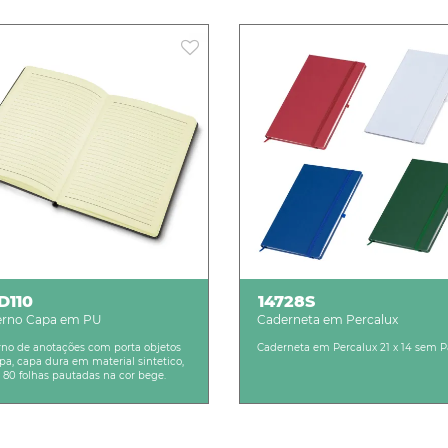
D110
14728S
erno Capa em PU
Caderneta em Percalux
no de anotações com porta objetos
Caderneta em Percalux 21 x 14 sem P
pa, capa dura em material sintetico,
 80 folhas pautadas na cor bege.