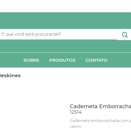
SOBRE
PRODUTOS
CONTATO
leskines
Caderneta Emborrach
12514
Caderneta emborrachada com pa
cetim.