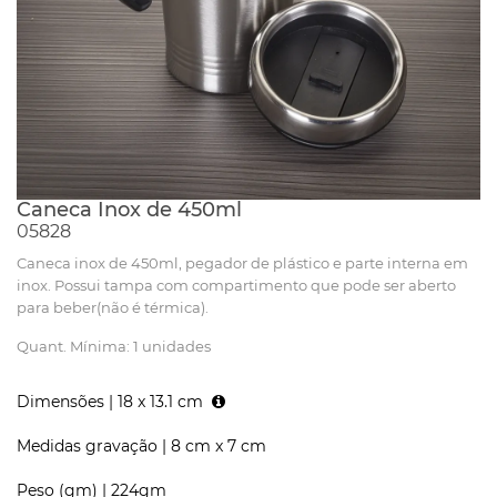
Caneca Inox de 450ml
05828
Caneca inox de 450ml, pegador de plástico e parte interna em
inox. Possui tampa com compartimento que pode ser aberto
para beber(não é térmica).
Quant. Mínima: 1 unidades
Dimensões |
18 x 13.1 cm
Medidas gravação |
8 cm x 7 cm
Peso (gm) |
224gm