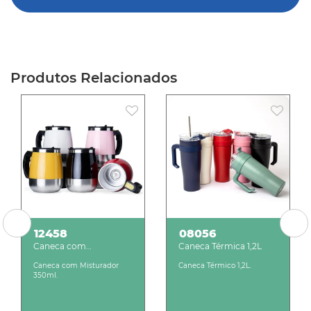
Produtos Relacionados
12458
08056
Caneca com
Caneca Térmica 1,2L
Misturador 350ml
Caneca com Misturador
Caneca Térmico 1,2L.
350ml.