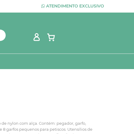
ATENDIMENTO EXCLUSIVO
o de nylon com alça. Contém: pegador, garfo,
 e 8 garfos pequenos para petiscos. Utensílios de