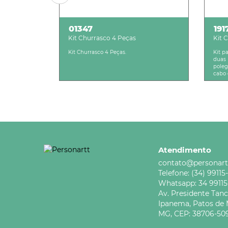
01347
191
Kit Churrasco 4 Peças
Kit 
Kit Churrasco 4 Peças.
Kit p
duas 
poleg
cabo d
Atendimento
contato@personart
Telefone:
(34) 99115
Whatsapp:
34 9911
Av. Presidente Tan
Ipanema,
Patos de 
MG,
CEP: 38706-50