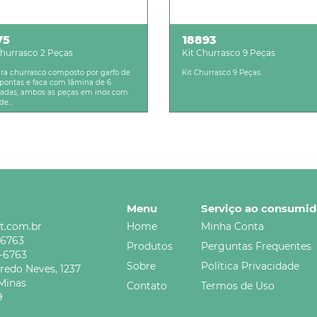
75
18893
Churrasco 2 Peças
Kit Churrasco 9 Peças
ara churrasco composto por garfo de
Kit Churrasco 9 Peças.
pontas e faca com lâmina de 6
adas, ambos as peças em inox com
e...
Menu
Serviço ao consumid
t.com.br
Home
Minha Conta
-6763
Produtos
Perguntas Frequentes
5-6763
Sobre
Política Privacidade
credo Neves,
1237
Minas
Contato
Termos de Uso
9