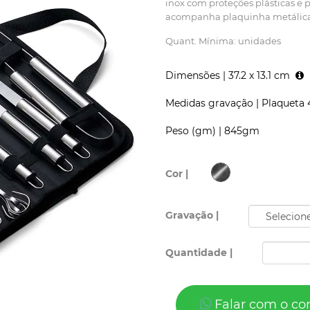
inox com proteções plásticas e p
acompanha plaquinha metálica p
Quant. Mínima: unidades
Dimensões |
37.2 x 13.1 cm
Medidas gravação |
Plaqueta 4
Peso (gm) |
845gm
Cor |
Gravação |
Quantidade |
Falar com o co