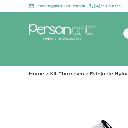
contato@personartt.com.br
(34) 99115-6763
Home
>
Kit Churrasco
>
Estojo de Nylo