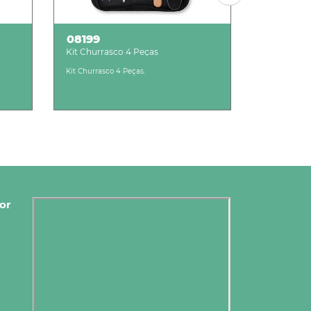
08199
08217
Kit Churrasco 4 Peças
Kit Churra
Kit Churrasco 4 Peças.
Kit Churrasco
or